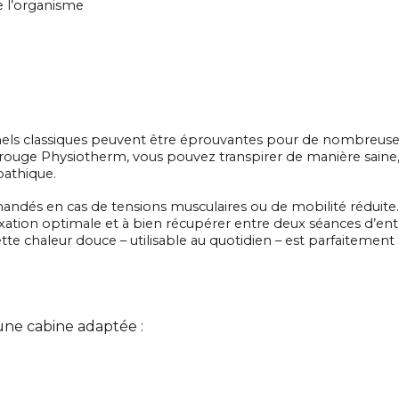
e l’organisme
e
els classiques peuvent être éprouvantes pour de nombreuses p
frarouge Physiotherm, vous pouvez transpirer de manière sain
pathique.
dés en cas de tensions musculaires ou de mobilité réduite. L
laxation optimale et à bien récupérer entre deux séances d’en
te chaleur douce – utilisable au quotidien – est parfaitement
 une cabine adaptée :