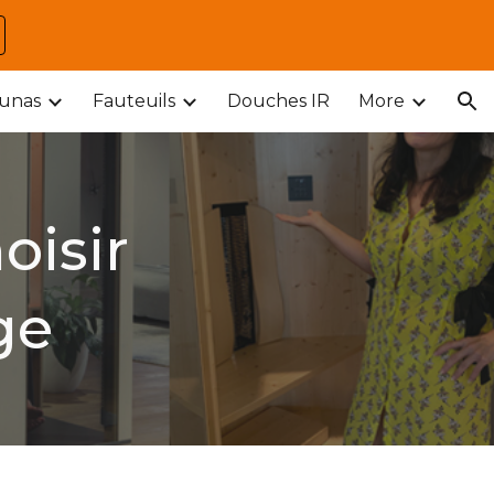
ion
unas
Fauteuils
Douches IR
More
oisir
ge