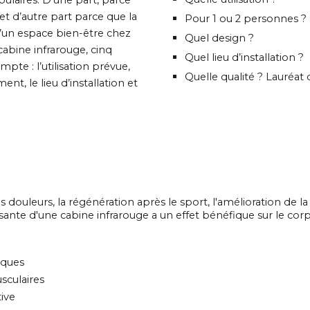
ulaires. D’une part, parce
et d’autre part parce que la
Pour 1 ou 2 personnes ?
d’un espace bien-être chez
Quel design ?
cabine infrarouge, cinq
Quel lieu d’installation ?
pte : l’utilisation prévue,
Quelle qualité ? Lauréat 
t, le lieu d’installation et
 douleurs, la régénération après le sport, l'amélioration de l
nte d'une cabine infrarouge a un effet bénéfique sur le corps 
iques
sculaires
tive