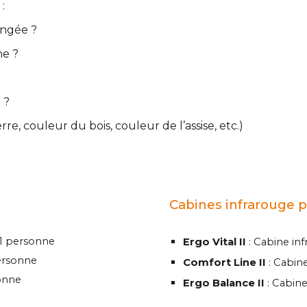
:
longée ?
ne ?
 ?
re, couleur du bois, couleur de l’assise, etc.)
e
Cabines infrarouge 
1 personne
Ergo Vital II
: Cabine in
ersonne
Comfort Line II
: Cabi
onne
Ergo Balance II
: Cabin