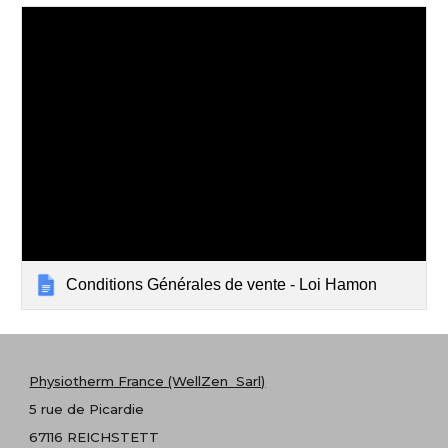
Conditions Générales de vente - Loi Hamon
Physiotherm France (WellZen Sarl)
5 rue de Picardie
67116 REICHSTETT