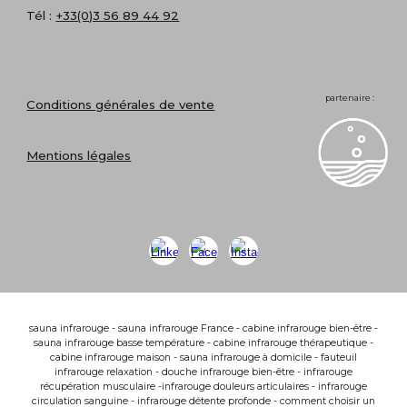
Tél :
+33(0)3 56 89 44 92
partenaire :
Conditions générales de vente
Mentions légales
sauna infrarouge - sauna infrarouge France - cabine infrarouge bien-être -
sauna infrarouge basse température - cabine infrarouge thérapeutique -
cabine infrarouge maison - sauna infrarouge à domicile - fauteuil
infrarouge relaxation - douche infrarouge bien-être - infrarouge
récupération musculaire -infrarouge douleurs articulaires - infrarouge
circulation sanguine - infrarouge détente profonde - comment choisir un